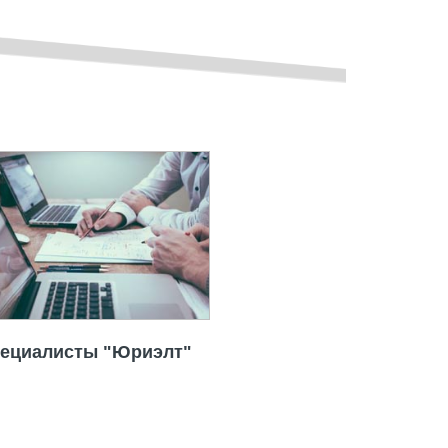
ециалисты "Юриэлт"