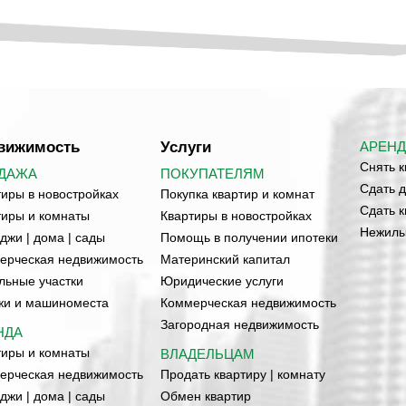
вижимость
Услуги
АРЕНД
Снять к
ДАЖА
ПОКУПАТЕЛЯМ
Сдать д
тиры в новостройках
Покупка квартир и комнат
Сдать к
тиры и комнаты
Квартиры в новостройках
Нежилы
джи | дома | сады
Помощь в получении ипотеки
ерческая недвижимость
Материнский капитал
льные участки
Юридические услуги
жи и машиноместа
Коммерческая недвижимость
Загородная недвижимость
НДА
тиры и комнаты
ВЛАДЕЛЬЦАМ
ерческая недвижимость
Продать квартиру | комнату
джи | дома | сады
Обмен квартир