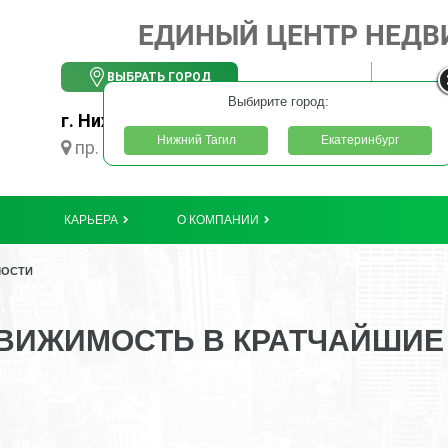
ЕДИНЫЙ ЦЕНТР НЕД
ВЫБРАТЬ ГОРОД
Выбирите город:
г. Нижний Тагил
Нижний Тагил
Екатеринбург
пр. Ленинградский, 55
КАРЬЕРА
О КОМПАНИИ
МОСТИ
ВИЖИМОСТЬ В КРАТЧАЙШИЕ