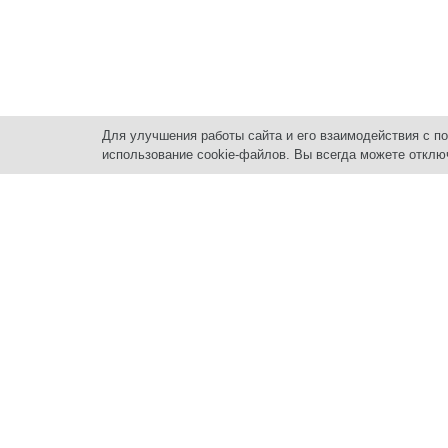
Для улучшения работы сайта и его взаимодействия с п
использование cookie-файлов. Вы всегда можете отклю
Нед
ПРО
Квар
Квар
Котте
+7 (3435) 33-80-80
Комм
Земе
г. Нижний Тагил
,
Гара
пр. Ленинградский, 55,
АРЕ
2021-2025 Центр недвижимости.
Квар
Политика конфиденциальности.
Комм
Цены, указанные на сайте, не