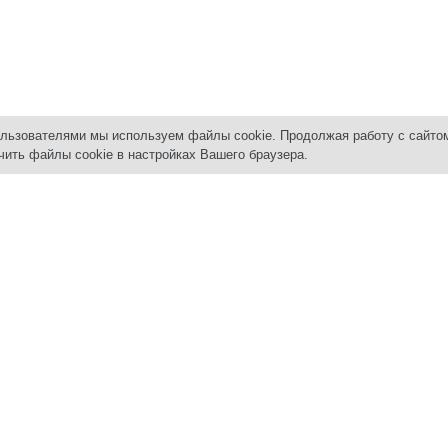
ользователями мы используем файлы cookie. Продолжая работу с сайто
чить файлы cookie в настройках Вашего браузера.
вижимость
Услуги
АРЕНД
Снять к
ДАЖА
ПОКУПАТЕЛЯМ
Сдать д
тиры в новостройках
Покупка квартир и комнат
Сдать к
тиры и комнаты
Квартиры в новостройках
Нежилы
джи | дома | сады
Помощь в получении ипотеки
ерческая недвижимость
Материнский капитал
льные участки
Юридические услуги
жи и машиноместа
Коммерческая недвижимость
Загородная недвижимость
НДА
тиры и комнаты
ВЛАДЕЛЬЦАМ
ерческая недвижимость
Продать квартиру | комнату