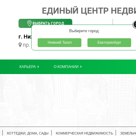
ЕДИНЫЙ ЦЕНТР НЕД
ВЫБРАТЬ ГОРОД
Выбирите город:
г. Нижний Тагил
Нижний Тагил
Екатеринбург
пр. Ленинградский, 55
КАРЬЕРА
О КОМПАНИИ
КОТТЕДЖИ, ДОМА, САДЫ
КОММЕРЧЕСКАЯ НЕДВИЖИМОСТЬ
ЗЕМЕЛЬН