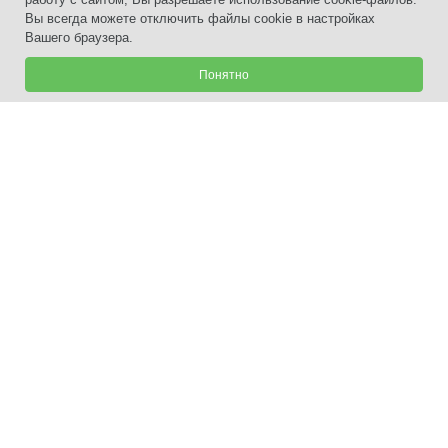
Вы всегда можете отключить файлы cookie в настройках
Вашего браузера.
Понятно
+7 (3435) 33-80-80
г. Нижний Тагил
,
пр. Ленинградский, 55,
2021-2025 Центр недвижимости.
Политика конфиденциальности.
Цены, указанные на сайте,
не являются публичной офертой.