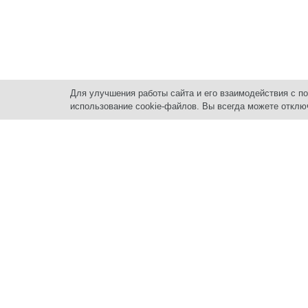
Для улучшения работы сайта и его взаимодействия с п
использование cookie-файлов. Вы всегда можете отклю
Нед
ПРО
Квар
Квар
Котте
+7 (3435) 33-80-80
Комм
Земе
г. Нижний Тагил
,
Гара
пр. Ленинградский, 55,
АРЕ
2021-2025 Центр недвижимости.
Квар
Политика конфиденциальности.
Комм
Цены, указанные на сайте, не