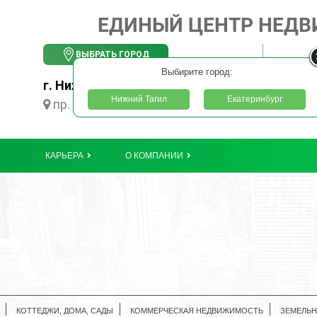
ЕДИНЫЙ ЦЕНТР НЕД
ВЫБРАТЬ ГОРОД
Выбирите город:
г. Нижний Тагил
Нижний Тагил
Екатеринбург
пр. Ленинградский, 55
КАРЬЕРА
О КОМПАНИИ
КОТТЕДЖИ, ДОМА, САДЫ
КОММЕРЧЕСКАЯ НЕДВИЖИМОСТЬ
ЗЕМЕЛЬН