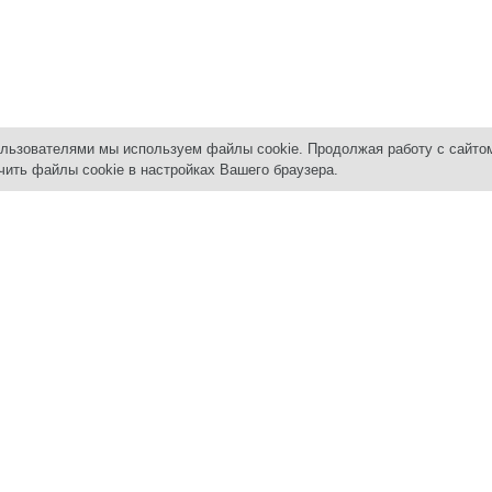
ользователями мы используем файлы cookie. Продолжая работу с сайто
чить файлы cookie в настройках Вашего браузера.
вижимость
Услуги
АРЕНД
Снять к
ДАЖА
ПОКУПАТЕЛЯМ
Сдать д
тиры в новостройках
Покупка квартир и комнат
Сдать к
тиры и комнаты
Квартиры в новостройках
Нежилы
джи | дома | сады
Помощь в получении ипотеки
ерческая недвижимость
Материнский капитал
льные участки
Юридические услуги
жи и машиноместа
Коммерческая недвижимость
Загородная недвижимость
НДА
тиры и комнаты
ВЛАДЕЛЬЦАМ
ерческая недвижимость
Продать квартиру | комнату