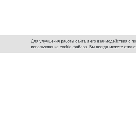
Для улучшения работы сайта и его взаимодействия с п
использование cookie-файлов. Вы всегда можете отклю
Нед
ПРО
Квар
Квар
Котте
+7 (3435) 33-80-80
Комм
Земе
г. Нижний Тагил
,
Гара
пр. Ленинградский, 55,
АРЕ
2021-2025 Центр недвижимости.
Квар
Политика конфиденциальности.
Комм
Цены, указанные на сайте, не