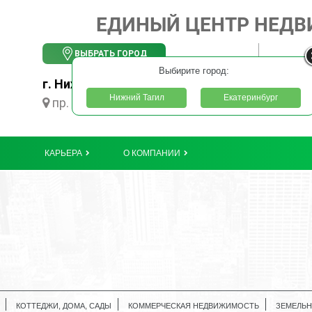
ЕДИНЫЙ ЦЕНТР НЕД
ВЫБРАТЬ ГОРОД
Выбирите город:
г. Нижний Тагил
Нижний Тагил
Екатеринбург
пр. Ленинградский, 55
КАРЬЕРА
О КОМПАНИИ
КОТТЕДЖИ, ДОМА, САДЫ
КОММЕРЧЕСКАЯ НЕДВИЖИМОСТЬ
ЗЕМЕЛЬН