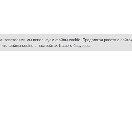
ользователями мы используем файлы cookie. Продолжая работу с сайто
чить файлы cookie в настройках Вашего браузера.
вижимость
Услуги
АРЕНД
Снять к
ДАЖА
ПОКУПАТЕЛЯМ
Сдать д
тиры в новостройках
Покупка квартир и комнат
Сдать к
тиры и комнаты
Квартиры в новостройках
Нежилы
джи | дома | сады
Помощь в получении ипотеки
ерческая недвижимость
Материнский капитал
льные участки
Юридические услуги
жи и машиноместа
Коммерческая недвижимость
Загородная недвижимость
НДА
тиры и комнаты
ВЛАДЕЛЬЦАМ
ерческая недвижимость
Продать квартиру | комнату