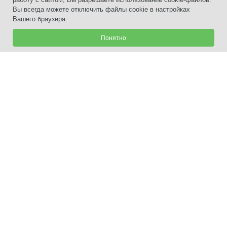
Вы всегда можете отключить файлы cookie в настройках
Вашего браузера.
Понятно
+7 (3435) 33-80-80
г. Нижний Тагил
,
пр. Ленинградский, 55,
2021-2025 Центр недвижимости.
Политика конфиденциальности.
Цены, указанные на сайте,
не являются публичной офертой.